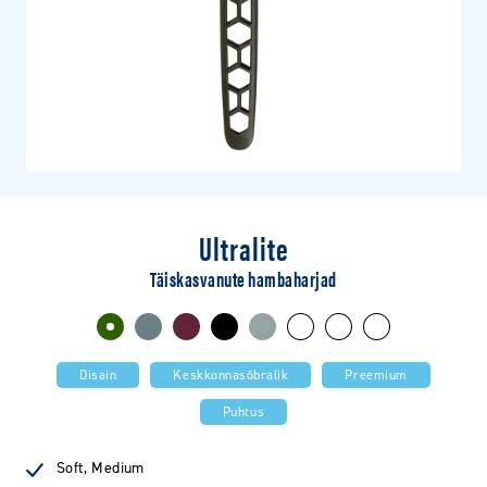
Ultralite
Täiskasvanute hambaharjad
Disain
Keskkonnasõbralik
Preemium
Puhtus
Soft, Medium