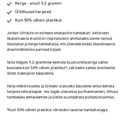
Kerge - ainult 9,2 grammi
Ülitõhusad harjased
Kuni 50% vähem plastikut
Jordan Ultralite on esimene omataoline hambahari. Aktiivsest
Skandinaavia elustiilist inspiratsiooni ammutades oleme loonud
täiustatud ja kerge hambaharja, mis ühendab endas Skandinaavia
disainimõtlemise parimad küljed.
Selle kõigest 9,2-grammise keeruka kuusnurkmustriga saime
kasutada kuni 50% vähem plastikut*, säilitades samas kvaliteetse
ühest materjalist käepideme.
Harja efektiivsuseks ja ülimaks ulatuseks kasutame ankurdamata
harjaste tehnoloogiat, mis tagab ulatumise purihammasteni, tõhusa
hambakatu eemaldamise ja üldise suurepärase puhastustulemus.
*Kuni 50% vähem plastikut võrreldes tavalise hambaharjaga.