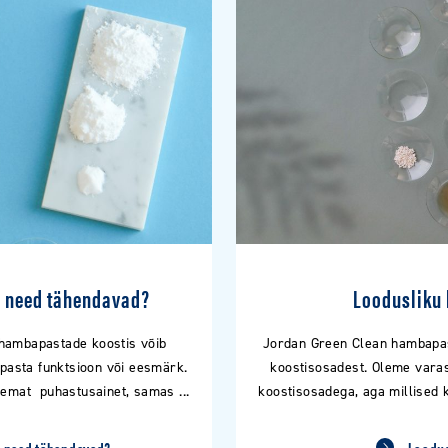
 need tähendavad?
Loodusliku
 hambapastade koostis võib
Jordan Green Clean hambapas
apasta funktsioon või eesmärk.
koostisosadest. Oleme vara
nemat puhastusainet, samas ...
koostisosadega, aga millised k