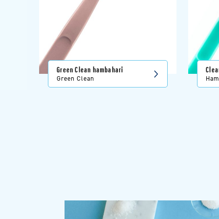
Green Clean hambahari
Clea
Green Clean
Ham