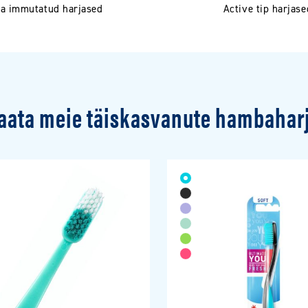
a immutatud harjased
Active tip harjase
aata meie täiskasvanute hambahar