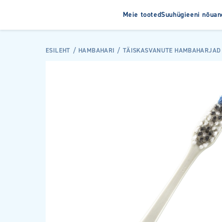
Meie tooted
Suuhügieeni nõuan
Hambahari
Hambapas
ESILEHT
HAMBAHARI
TÄISKASVANUTE HAMBAHARJAD
Elektrilised hambaharjad
Laste hamba
Laste hambaharjad
Täiskasvanut
Täiskasvanute hambaharjad