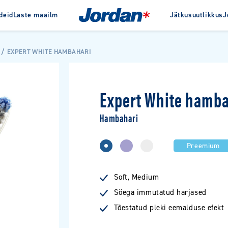
deid
Laste maailm
Jätkusuutlikkus
J
Jordanist
Auhinnad
Ajalugu
ta
Interdentaaltooted
Clinic
EXPERT WHITE HAMBAHARI
pastad
Hambaniit
e hambapastad
Hambatikud
Expert White hamba
Hambavaheharjad
Hambavahepuhastid
Hambahari
Preemium
VAATA KÕIKI TOOTEID
Soft, Medium
Söega immutatud harjased
Tõestatud pleki eemalduse efekt