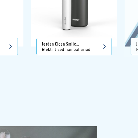
Jordan Clean Smile
elektriline hambahari
Elektrilised hambaharjad