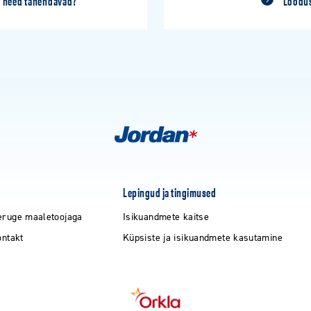
 need tähendavad?
Loodus
Lepingud ja tingimused
eruge maaletoojaga
Isikuandmete kaitse
ontakt
Küpsiste ja isikuandmete kasutamine