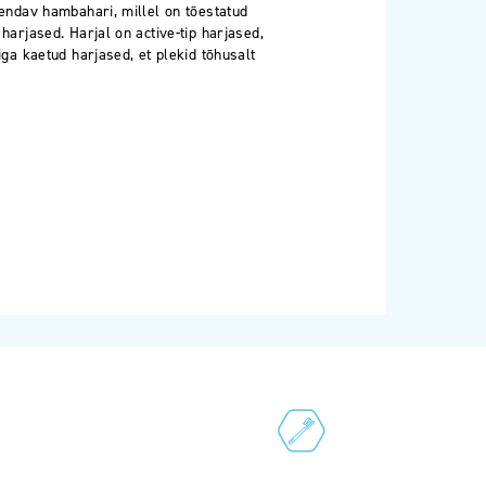
endav hambahari, millel on tõestatud
SLOVENIAN
arjased. Harjal on active-tip harjased,
SPAIN
ga kaetud harjased, et plekid tõhusalt
ESTONIA
IRELAND
HUNGARY
LATVIA
LITHUANIA
ICELANDIC