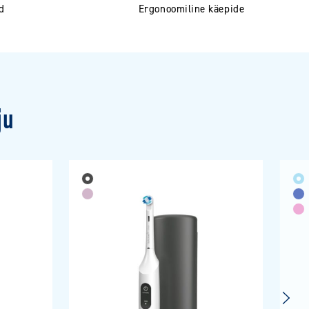
d
Ergonoomiline käepide
ju