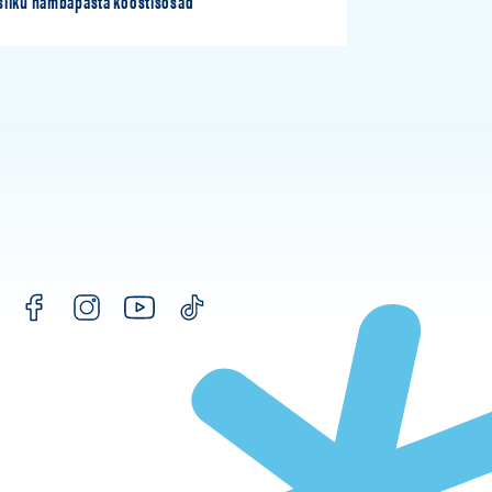
liku hambapasta koostisosad