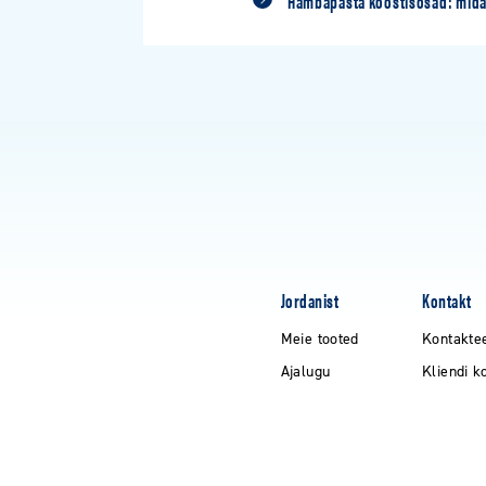
Hambapasta koostisosad: mida
Jordanist
Kontakt
Meie tooted
Kontakte
Ajalugu
Kliendi k