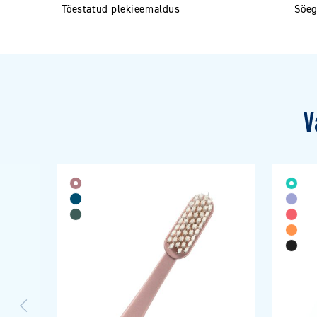
Tõestatud plekieemaldus
Söeg
V