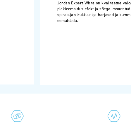
Jordan Expert White on kvaliteetne valg
plekieemaldus efekt ja söega immutatud h
spiraalja struktuuriga harjased ja kummi
eemaldada.