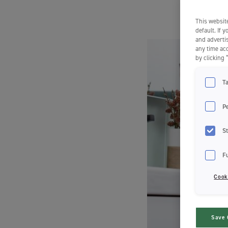
This website
default. If 
and advertis
any time acc
by clicking 
T
P
St
F
Cook
Save 