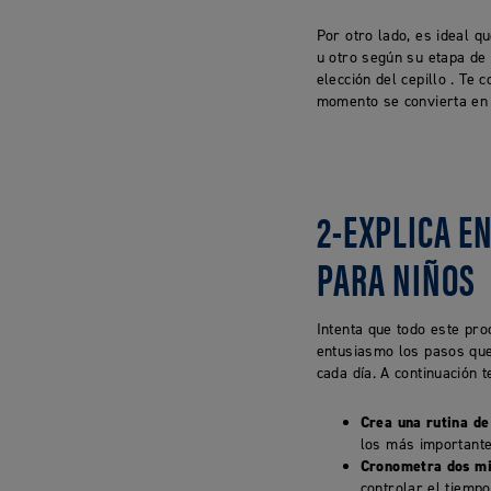
Por otro lado, es ideal q
u otro según su etapa de
elección del cepillo . T
momento se convierta en u
2-EXPLICA E
PARA NIÑOS
Intenta que todo este pro
entusiasmo los pasos que
cada día. A continuación 
Crea una rutina de
los más importante
Cronometra dos min
controlar el tiempo