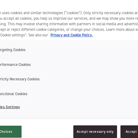
 uses cookies and similar technologies (“cookies”). Only strictly necessary cookies ar
you accept all cookies, you help us improve our services, and we may show you more r
ing. This may involve sharing information with partners in social media and advertis
ept or reject different cookie categories, or change your choices. Learn more about 
“Cookie settings”. See also our
Privacy and Cookie Policy.
argeting Cookies
erformance Cookies
rictly Necessary Cookies
unctional Cookies
ies Settings
Choices
Accept necessary only
Accept 