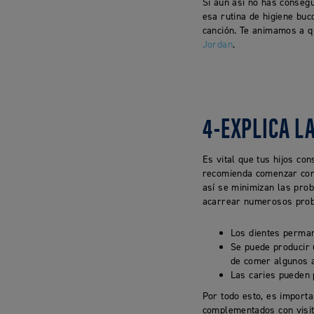
Si aun así no has consegu
esa rutina de higiene buc
canción. Te animamos a 
Jordan
.
4-EXPLICA L
Es vital que tus hijos co
recomienda comenzar con e
así se minimizan las prob
acarrear numerosos probl
Los dientes perma
Se puede producir 
de comer algunos 
Las caries pueden 
Por todo esto, es import
complementados con visit