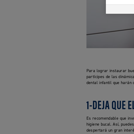
Para lograr instaurar bue
partícipes de las dinámic
dental infantil que harán
1-DEJA QUE E
Es recomendable que invo
higiene bucal. Así, puede
despertará un gran interé