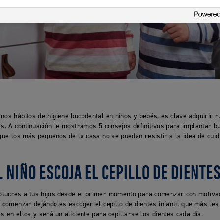
nos hábitos de higiene bucodental en niños y bebés, es clave adquirir r
as. A continuación te mostramos 5 consejos definitivos para implantar b
 que los más pequeños de la casa no se puedan resistir a la idea de cuida
L NIÑO ESCOJA EL CEPILLO DE DIENTE
lucres a tus hijos desde el primer momento para comenzar con motivac
s comenzar dejándoles escoger el cepillo de dientes infantil que más les
s en ellos y será un aliciente para cepillarse los dientes cada día.