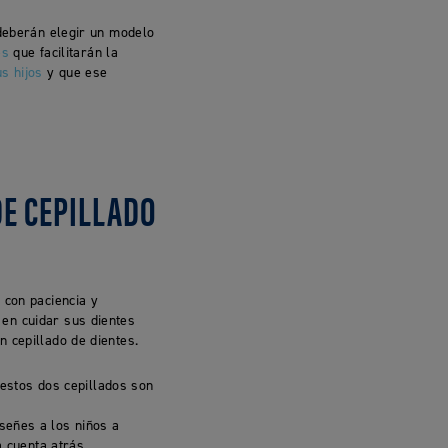
 deberán elegir un modelo
es
que facilitarán la
s hijos
y que ese
DE CEPILLADO
 con paciencia y
en cuidar sus dientes
 cepillado de dientes.
estos dos cepillados son
eñes a los niños a
a cuenta atrás.