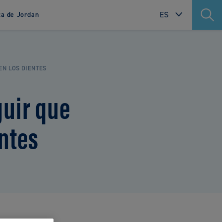
ES
ca de Jordan
INTERNATIONAL
Green Clean
SWEDEN
EN LOS DIENTES
NORWAY
guir que
DENMARK
FINLAND
entes
POLAND
NETHERLANDS
FRANCE
PORTUGAL
ITALY