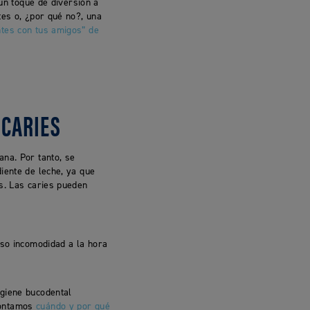
 un toque de diversión a
tes o, ¿por qué no?, una
entes con tus amigos” de
 CARIES
ana. Por tanto, se
iente de leche, ya que
es. Las caries pueden
uso incomodidad a la hora
igiene bucodental
contamos
cuándo y por qué