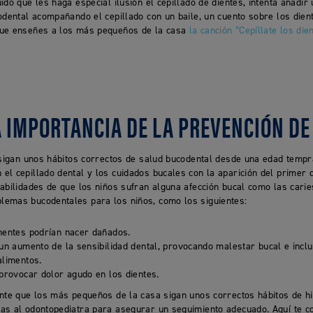
ido que les haga especial ilusión el cepillado de dientes, intenta añadir
odental acompañando el cepillado con un baile, un cuento sobre los dien
que enseñes a los más pequeños de la casa
la canción “Cepíllate los di
A IMPORTANCIA DE LA PREVENCIÓN DE
nsigan unos hábitos correctos de salud bucodental desde una edad tempr
l cepillado dental y los cuidados bucales con la aparición del primer d
abilidades de que los niños sufran alguna afección bucal como las cari
emas bucodentales para los niños, como los siguientes:
nentes podrían nacer dañados.
un aumento de la sensibilidad dental, provocando malestar bucal e incl
alimentos.
provocar dolor agudo en los dientes.
ante que los más pequeños de la casa sigan unos correctos hábitos de h
as al odontopediatra para asegurar un seguimiento adecuado. Aquí te 