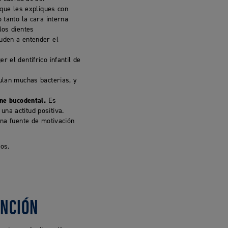
que les expliques con
 tanto la cara interna
los dientes
uden a entender el
r el dentífrico infantil de
lan muchas bacterias, y
ene bucodental.
Es
na actitud positiva.
na fuente de motivación
os.
ANCIÓN