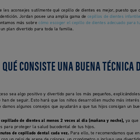
ue les aconsejes sutilmente qué cepillo de dientes es mejor, puesto que
 dentición. Jordan posee una amplia gama de
cepillos de dientes infantil
e contamos más sobre
cómo escoger el cepillo de dientes adecuado para tu
n plan divertido para toda la familia.
N QUÉ CONSISTE UNA BUENA TÉCNICA 
ceso sea algo positivo y divertido para los más pequeños, explicándoles
 han de seguir. Esto hará que los niños desarrollen mucho más interés 
te damos algunos consejos que ayudarán a que tus hijos consigan un buen
 cepillado de dientes al menos 2 veces al día (mañana y noche),
ya que 
s para proteger la salud bucodental de tus hijos.
utos de cepillado dental cada vez.
Para ello, te recomendamos que ens
 con un reloj de arena de colores, un cronómetro o incluso una divertid