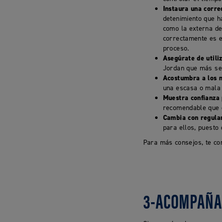
Instaura una correc
detenimiento que ha
como la externa de
correctamente es e
proceso.
Asegúrate de utili
Jordan que más se 
Acostumbra a los ni
una escasa o mala 
Muestra confianza 
recomendable que c
Cambia con regulari
para ellos, puesto 
Para más consejos, te co
3-ACOMPAÑA 