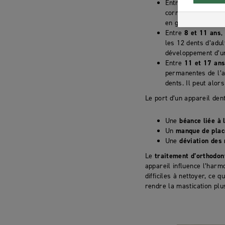
Entre
6 et 8 ans
, 
corriger les défaut
en grandissant. Gén
Entre
8 et 11 ans
,
les 12 dents d’adu
développement d’un 
Entre
11 et 17 an
permanentes de l’ad
dents. Il peut alor
Le port d’un appareil den
Une
béance liée à 
Un
manque de plac
Une
déviation des
Le
traitement d’orthodon
appareil influence l’harm
difficiles à nettoyer, ce
rendre la mastication plu