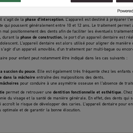
on parle de
traitement de prévention
. Le port précoce d’un appareil est
s d’occlusion et malposition des dents, et d’éviter d’avoir recours à des
éralement les appareils utilisés à cet âge-là sont plus légers et moins 
 il s’agit de la
phase d’interception
. L’appareil est destiné à préparer l
lte qui poussent généralement entre 10 et 12 ans. Le traitement permet 
mal positionnement des dents afin de faciliter les éventuels traitement
s
, durant la
phase de construction
, le port d’un appareil dentaire est réa
olescent. L’appareil dentaire est alors utilisé pour aligner de manière d
s s’agir d’un appareil amovible, d’un traitement par multi-bague ou encor
taire pour enfant peut notamment être indiqué dans les cas suivants :
la succion du pouce
. Elle est également très fréquente chez les enfants q
e dans la mâchoire
entraîne des malpositions des dents.
 mâchoires
pour conduire à une asymétrie osseuse en l’absence de trai
tie
permet de retrouver une
dentition fonctionnelle et esthétique
. Chez
onie du visage et la santé de manière générale. En effet, des dents qui 
 qui accroît le risque de développer des caries. L’appareil dentaire pour 
s optimale et de garantir la bonne élocution.