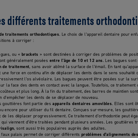
es différents traitements orthodont
 de traitements orthodontiques
. Le choix de l’appareil dentaire pour enf
tions à corriger :
agues, ou «
brackets
» sont destinées à corriger des problèmes de posi
 sont généralement posées
entre l’âge de 10 et 12 ans
. Les bagues sont
in de traitement
, sans avoir abîmé la surface de l’émail. En tant qu’appar
t une force en continu afin de déplacer les dents dans le sens souhaité 
essivement l’os alvéolaire. Les bagues peuvent être posées sur la sur
sur la face des dents en contact avec la langue. Toutefois, ce traitement
oûteux et plus long. À la fin du traitement, des barres de maintien sont
n d’empêcher les dents de se déplacer de nouveau.
s gouttières font partie des
appareils dentaires amovibles
. Elles sont 
ou encore pour utiliser du fil dentaire. Conçues sur-mesure, les gouttiè
t de les déplacer progressivement. Ce traitement d’orthodontie peut éga
s qui viennent d’être traitées pendant plusieurs années. Les gouttières
visalign
, sont aussi très populaires auprès des adultes.
e faux palais permet de corriger différents
problèmes d’alignements des