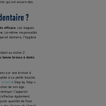
ants qui ont encore des
dentaire ?
ts efficace
. Les bagues
re
, lui-même responsable
areil dentaire, l’hygiène
ndant au moins 2
la
bonne brosse à dents
isez sur une brosse à
ptée à sa petite bouche.
 enfant
« Step by Step ».
ction de son âge.
nettoyer l’appareil
 s’effectue également
juste quantité de fluor
se des lésions de l’émail