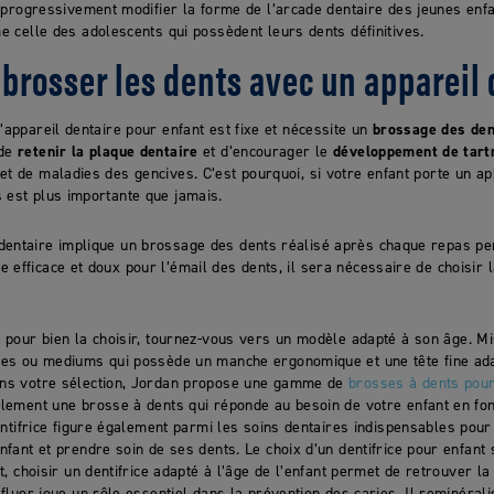
a progressivement modifier la forme de l’arcade dentaire des jeunes enf
e celle des adolescents qui possèdent leurs dents définitives.
rosser les dents avec un appareil 
l’appareil dentaire pour enfant est fixe et nécessite un
brossage des den
 de
retenir la plaque dentaire
et d’encourager le
développement de tart
et de maladies des gencives. C’est pourquoi, si votre enfant porte un app
 est plus importante que jamais.
dentaire implique un brossage des dents réalisé après chaque repas pe
 efficace et doux pour l’émail des dents, il sera nécessaire de choisir 
 pour bien la choisir, tournez-vous vers un modèle adapté à son âge. M
les ou mediums qui possède un manche ergonomique et une tête fine ada
ans votre sélection, Jordan propose une gamme de
brosses à dents pour
ilement une brosse à dents qui réponde au besoin de votre enfant en fon
entifrice figure également parmi les soins dentaires indispensables pour 
nfant et prendre soin de ses dents. Le choix d’un dentifrice pour enfant
et, choisir un dentifrice adapté à l’âge de l’enfant permet de retrouver la 
 fluor joue un rôle essentiel dans la prévention des caries. Il reminérali