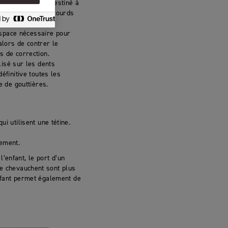
 essentiellement destiné à
 traitements plus lourds
contraignants.
’espace nécessaire pour
alors de contrer le
s de correction.
lisé sur les dents
éfinitive toutes les
e de gouttières.
ui utilisent une tétine.
tement.
 l’enfant, le port d’un
se chevauchent sont plus
enfant permet également de