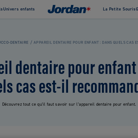
ls
Univers enfants
La Petite Souris
G
 de Jordan
Histoire
Récompenses
Nous 
Dentifrices
Green Clean
UCCO-DENTAIRE
APPAREIL DENTAIRE POUR ENFANT : DANS QUELS CAS E
Dentifrices Adultes
Brosses à dents écologique
Dentifrices Bébés
Dentifrices naturels &
il dentaire pour enfant
écologiques
Dentifrices Enfants
ls cas est-il recomman
VOIR TOUS LES PRODUITS
Découvrez tout ce qu’il faut savoir sur l’appareil dentaire pour enfant.