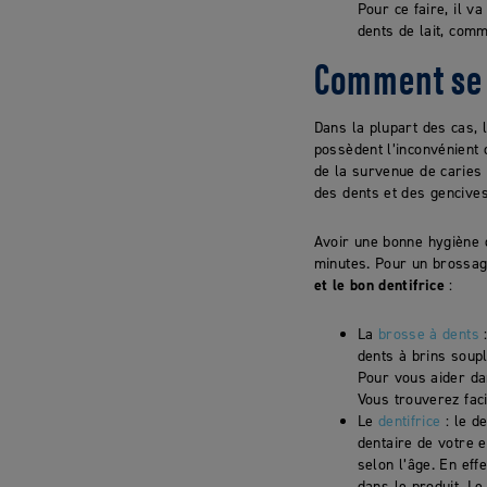
Pour ce faire, il v
dents de lait, comm
Comment se b
Dans la plupart des cas, 
possèdent l’inconvénient
de la survenue de caries 
des dents et des gencives
Avoir une bonne hygiène 
minutes. Pour un brossage
et le bon dentifrice
:
La
brosse à dents
:
dents à brins soup
Pour vous aider d
Vous trouverez fac
Le
dentifrice
: le d
dentaire de votre e
selon l’âge. En eff
dans le produit. Le