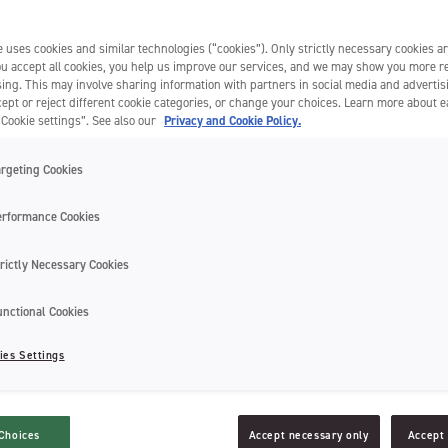
 des gencives de son enfant est très important. Dans certains cas, cela
 uses cookies and similar technologies (“cookies”). Only strictly necessary cookies ar
que
. La pose d’un appareil dentaire est nécessaire dans bien de cas, 
you accept all cookies, you help us improve our services, and we may show you more r
n et éviter de développer des
soucis d’alignement
et de
malpositions
. Dé
ing. This may involve sharing information with partners in social media and advertis
aire pour enfant.
ept or reject different cookie categories, or change your choices. Learn more about 
“Cookie settings”. See also our
Privacy and Cookie Policy.
taire pour enfant : à quel âge com
argeting Cookies
erformance Cookies
 besoin de porter un
appareil dentaire
pour corriger des
dents mal ali
rictly Necessary Cookies
t et du bas
. Selon l’Union Française pour la Santé Bucco-Dentaire, 60% 
 orthodontique.
unctional Cookies
nté recommande un
examen de dépistage orthodontique avant l’âge de 6
ies Settings
tre 9 et 12 ans, soit au moment où l’enfant à toutes ses dents. Dans ce
 à un
traitement préventif dès l’âge de 6 ans
, c’est-à-dire lors de l’appa
Choices
Accept necessary only
Accept 