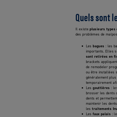
Quels sont l
Il existe
plusieurs types
des problèmes de malposi
Les
bagues
: les b
importants. Elles
sont retirées en f
brackets appliquen
de remodeler progr
ou être installées 
généralement plus c
temporairement afi
Les
gouttières
: le
brosser les dents 
dents et permetten
maintenir les dent
les
traitements In
Les
faux palais
: l