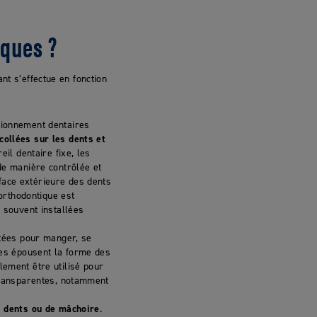
iques ?
ant s’effectue en fonction
tionnement dentaires
collées sur les dents et
eil dentaire fixe, les
de manière contrôlée et
face extérieure des dents
 orthodontique est
 souvent installées
ôtées pour manger, se
res épousent la forme des
lement être utilisé pour
 transparentes, notamment
 dents ou de mâchoire
.