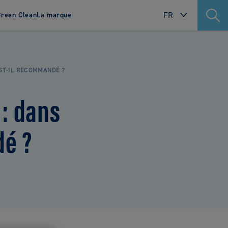
FR
reen Clean
La marque
INTERNATIONAL
contacter
Où nous trouver ?
SWEDEN
ST-IL RECOMMANDÉ ?
NORWAY
 : dans
DENMARK
FINLAND
dé ?
POLAND
NETHERLANDS
FRANCE
PORTUGAL
ITALY