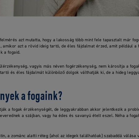
felmérés azt mutatta, hogy a lakosság több mint fele tapasztalt már fo
 amikor azt a rövid ideig tartó, de éles fájdalmat érzed, amit például a 
k a fogaid.
túlérzékenység, vagyis más néven fogérzékenység, nem károsítja a foga
 tartó és éles fájdalmát különböző dolgok válthatják ki, de a hideg leggy
enyek a fogaink?
ják a fogak érzékenységét, de leggyakrabban akkor jelentkezik a prob
 keverednek a szájban, vagy ha édes és savanyú ételt eszel. Néha a fog
in, a zománc alatti réteg (ahol az idegek találhatóak) szabaddá válása vá