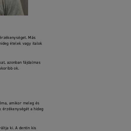
gérzékenységet. Más
hideg ételek vagy italok
kat, azonban fájdalmas
akoribb ok.
léma, amikor meleg és
ak érzékenységét a hideg
ltja ki. A dentin kis