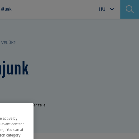
HU
Rólunk
INTERNATIONAL
Green Clean
SWEDEN
 VELÜK?
Fenntartható szájápolás
NORWAY
kompromisszumok nálkül.
njunk
DENMARK
FINLAND
POLAND
NETHERLANDS
 bejegyzésünkben erre a
FRANCE
e active by
PORTUGAL
elevant content
ing. You can at
ITALY
each category