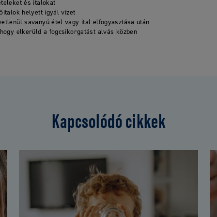
teleket és italokat
italok helyett igyál vizet
etlenül savanyú étel vagy ital elfogyasztása után
 hogy elkerüld a fogcsikorgatást alvás közben
Kapcsolódó cikkek