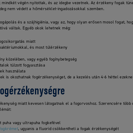
k mindkét végén nyitottak, és az idegbe vezetnek. Az érzékeny fogak tün
ideg nem védett a hőmérséklet-ingadozásokkal szemben.
ogápolás és a szájhigiénia, vagy az, hogy olyan erősen mosol fogat, hog
atóvá váltak. Egyéb okok lehetnek még:
gcsikorgatás miatt
baktériumokkal, és most túlérzékeny
íny közelében, vagy egyéb fogínybetegség
talok túlzott fogyasztása
ek használata
ések is okozhatnak fogérzékenységet, de a kezelés után 4-6 héttel ezekn
fogérzékenységre
zékenység miatt kevesen látogatnak el a fogorvoshoz. Szerencsére több 
lémát:
 puha vagy ultrapuha fogkefével
 fogkrémet
, ugyanis a fluorid csökkentheti a fogak érzékenységét