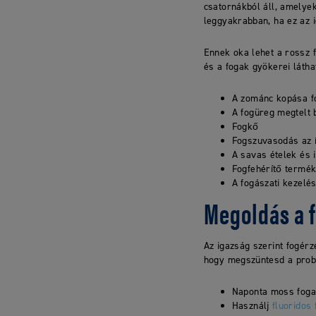
csatornákból áll, amelye
leggyakrabban, ha ez az 
Ennek oka lehet a rossz f
és a fogak gyökerei láth
A zománc kopása fo
A fogüreg megtelt 
Fogkő
Fogszuvasodás az 
A savas ételek és i
Fogfehérítő termék
A fogászati ​​kezel
Megoldás a 
Az igazság szerint fogér
hogy megszüntesd a prob
Naponta moss fogat
Használj
fluoridos