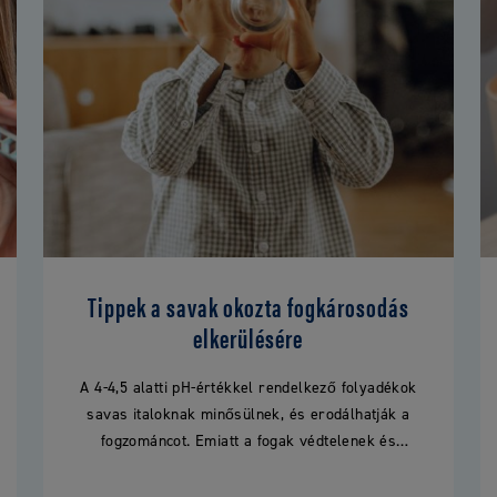
Tippek a savak okozta fogkárosodás
elkerülésére
A 4-4,5 alatti pH-értékkel rendelkező folyadékok
savas italoknak minősülnek, és erodálhatják a
fogzománcot. Emiatt a fogak védtelenek és
hajlamosabbak a sérülésre vagy a
szuvasodásra. Nézd…