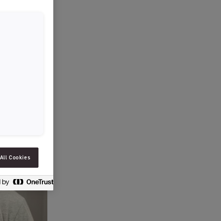
SLOVENIAN
SPAIN
ESTONIA
IRELAND
HUNGARY
LATVIA
LITHUANIA
ICELANDIC
All Cookies