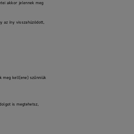
etei akkor jelennek meg
y az íny visszahúzódott,
ek meg kell(ene) szűnniük
dolgot is megtehetsz,