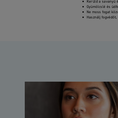
Kerüld a savanyú é
Gyümölcslé és üdítő
Ne moss fogat közv
Használj fogvédőt,