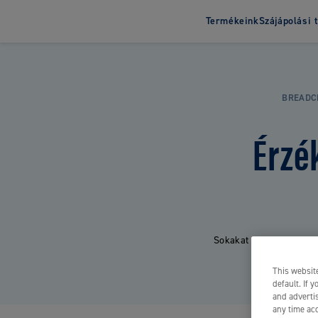
Termékeink
Szájápolási 
Fogkefe
Fogkrém
BREADC
Felnőtt fogkefék
Felnőtt fogkr
Gyerek fogkefék
Gyerek fogkré
Érzé
Sokakat érint az érzék
This website
default. If 
and advertis
any time acc