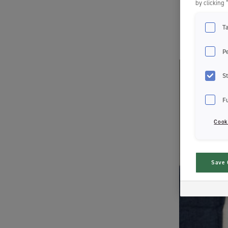
by clicking 
T
P
St
F
Cook
Save 