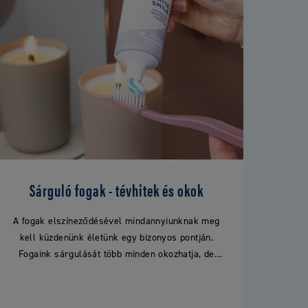
Sárguló fogak - tévhitek és okok
A fogak elszíneződésével mindannyiunknak meg
kell küzdenünk életünk egy bizonyos pontján.
Fogaink sárgulását több minden okozhatja, de
vajon az elszíneződés a rossz szájhigiénia jele
is?…