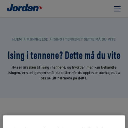
HJEM
MUNNHELSE
ISING I TENNENE? DETTE MÅ DU VITE
Ising i tennene? Dette må du vite
Hva er årsaken til ising i tennene, og hvordan man kan behandle
isingen, er vanlige spørsmål du stiller når du opplever ubehaget. La
oss se litt nærmere på dette.