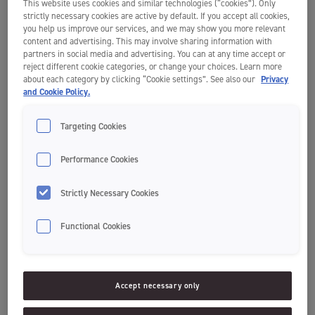
This website uses cookies and similar technologies (“cookies”). Only
strictly necessary cookies are active by default. If you accept all cookies,
you help us improve our services, and we may show you more relevant
content and advertising. This may involve sharing information with
partners in social media and advertising. You can at any time accept or
reject different cookie categories, or change your choices. Learn more
about each category by clicking “Cookie settings”. See also our
Privacy
and Cookie Policy.
Targeting Cookies
Performance Cookies
En undersøkelse, gjennomført av Resport Analyse, viser at over
Strictly Necessary Cookies
halvparten av befolkningen opplever ising i tennene. Dermed er du
ikke alene om å føle på ubehaget.
Functional Cookies
Ising i tennene, som på fagspråket heter dentin hypersensitivitet, er
helt ufarlig, men kan likevel oppleves som svært vondt. De korte og
skarpe smertene i tennene kan utløses av flere årsaker, og kulde er
den vanligste grunnen – derav betegnelsen.
Accept necessary only
Hva er årsaken til ising i tennene?