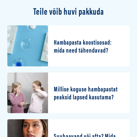
Teile võib huvi pakkuda
Hambapasta koostisosad:
mida need tähendavad?
Millise koguse hambapastat
peaksid lapsed kasutama?
Suuhaavand või afta? Mida