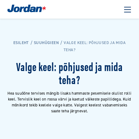
ESILEHT
SUUHÜGIEEN
VALGE KEEL: PÕHJUSED JA MIDA
TEHA?
Valge keel: põhjused ja mida
teha?
Hea suuõõne tervises mängib lisaks hammaste pesemisele olulist rolli
keel. Tervislik keel on roosa värvi ja kaetud väikeste papillidega. Kuid
mõnikord tekib keelele valge katte. Valgest keelest vabanemiseks
saate teha järgnevat.