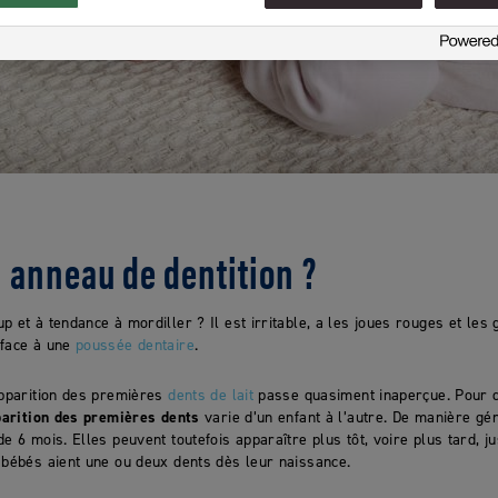
n anneau de dentition ?
p et à tendance à mordiller ? Il est irritable, a les joues rouges et les
 face à une
poussée dentaire
.
apparition des premières
dents de lait
passe quasiment inaperçue. Pour d’
arition des premières dents
varie d’un enfant à l’autre. De manière gé
e 6 mois. Elles peuvent toutefois apparaître plus tôt, voire plus tard, ju
 bébés aient une ou deux dents dès leur naissance.