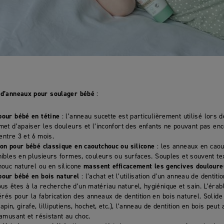
 d’anneaux pour soulager bébé
:
pour bébé en tétine
: l’anneau sucette est particulièrement utilisé lors
met d’apaiser les douleurs et l’inconfort des enfants ne pouvant pas en
 entre 3 et 6 mois.
ion pour bébé classique en caoutchouc ou silicone
: les anneaux en caou
onibles en plusieurs formes, couleurs ou surfaces. Souples et souvent t
houc naturel ou en silicone
massent efficacement les gencives doulour
pour bébé en bois naturel
: l’achat et l’utilisation d’un anneau de dentiti
 êtes à la recherche d’un matériau naturel, hygiénique et sain. L’érabl
és pour la fabrication des anneaux de dentition en bois naturel. Solide 
apin, girafe, lilliputiens, hochet, etc.), l’anneau de dentition en bois pe
 amusant et résistant au choc.