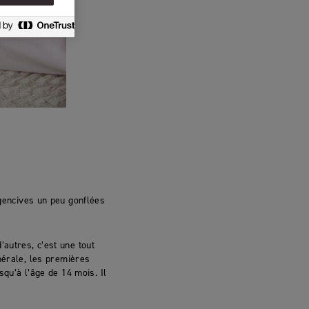
 gencives un peu gonflées
autres, c’est une tout
nérale, les premières
squ’à l’âge de 14 mois. Il