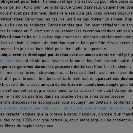
réfrigérant pour bébé
: l’anneau réfrigérant est conçu pour être placé au
ou de gel non toxic pour les enfants. Ce types d’anneaux
calment les dou
i vous n’avez pas d’anneau dentaire à eau ou à gel, vous pouvez toujour
frigérateur. Dans tous les cas, veillez à ne pas donner un anneau trop f
al au lieu de se soulager. Gardez en tête que l’on peut réfrigérer un an
 pas le congeler. Suivez scrupuleusement les recommandations émises su
’éveil pour le bain
: Il existe également des anneaux spécialement conç
l’eau du bain. L’anneau de dentition pour le bain possède des couleurs
marin. Un jouet de bain idéal pour lier l’utile à l’agréable.
unique créé et développé par Jordan avec un anneau dentaire intégré 
de dentition
est idéale pour favoriser la bonne hygiène bucco-dentaire de
ager ses gencives durant les poussées dentaires
. Pour bien la choisir
ébé
munies de brins extra-souples. La brosse à dents avec anneau de den
it allié pour brosser les dents délicatement tout en
apaisant ses douleu
te brosse à dents avec
anneau de dentition en caoutchouc souple
possèd
vient aux petites et grandes mains. Le caractère fin et court du cou de
é ne l’enfonce pas trop dans sa bouche et évite ainsi de se blesser.
herche d’accessoires écologiques pour soulager les douleurs dentaires 
e à dents Green Clean Baby pour les 0-2 ans avec anneau de dentition
.
s caractéristiques que la brosse à dents classique, dispose d’un manc
, des brins 100% d’origine naturelle, et un emballage qui ne contient au
s fibres de papier recyclées.