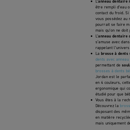
L’
anneau dentaire 
être rempli d’eau 
contact du froid. S
vous possédez au ré
pourrait se faire m
mais qu’on ne doit
L’
anneau dentaire d
s’amuse avec dans 
rappelant l’univers 
La
brosse à dents 
dents avec anneau 
permettant de
soul
brosses à dents b
Jordan est le parfa
en 4 couleurs, cet
ergonomique qui con
étudié pour que béb
Vous êtes à la rec
Découvrez la
bross
disposant des même
en matière recyclée
mais uniquement de