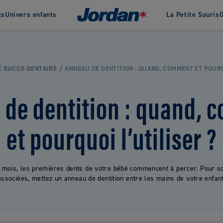
ls
Univers enfants
La Petite Souris
G
 de Jordan
Histoire
Récompenses
Nous 
Dentifrices
Green Clean
É BUCCO-DENTAIRE
ANNEAU DE DENTITION : QUAND, COMMENT ET POURQ
Dentifrices Adultes
Brosses à dents écologique
Dentifrices Bébés
Dentifrices naturels &
 de dentition : quand, 
écologiques
Dentifrices Enfants
et pourquoi l’utiliser ?
VOIR TOUS LES PRODUITS
 mois, les premières dents de votre bébé commencent à percer. Pour s
associées, mettez un anneau de dentition entre les mains de votre enfant