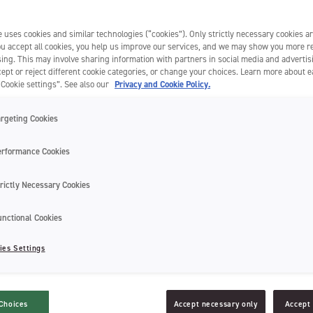
 uses cookies and similar technologies (“cookies”). Only strictly necessary cookies ar
disponible en plusieurs tailles, formes et matières. Si bien qu’il peut être
you accept all cookies, you help us improve our services, and we may show you more r
ce qu’il faut savoir sur l’anneau de dentition et faites le bon choix pou
ing. This may involve sharing information with partners in social media and advertis
ept or reject different cookie categories, or change your choices. Learn more about 
“Cookie settings”. See also our
Privacy and Cookie Policy.
argeting Cookies
erformance Cookies
rictly Necessary Cookies
unctional Cookies
ies Settings
Choices
Accept necessary only
Accept 