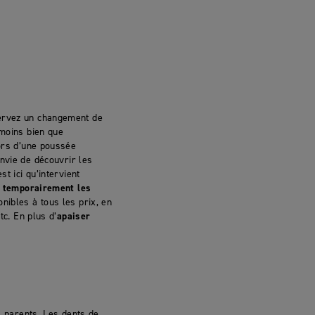
servez un changement de
 moins bien que
lors d’une poussée
nvie de découvrir les
est ici qu’intervient
 temporairement les
nibles à tous les prix, en
tc. En plus d’
apaiser
s parents. Les dents de