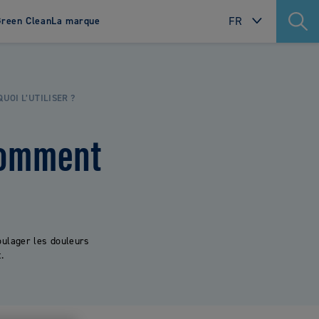
FR
reen Clean
La marque
INTERNATIONAL
contacter
Où nous trouver ?
SWEDEN
UOI L’UTILISER ?
NORWAY
comment
DENMARK
FINLAND
POLAND
NETHERLANDS
oulager les douleurs
FRANCE
.
PORTUGAL
ITALY