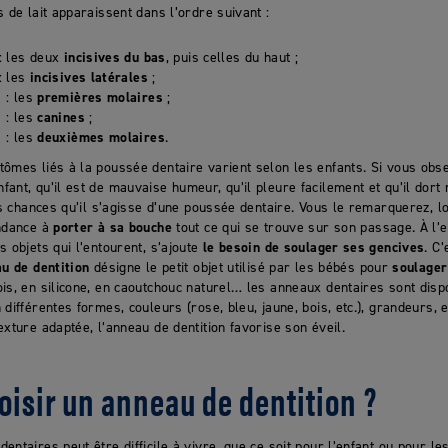
 de lait apparaissent dans l’ordre suivant :
 : les deux
incisives du bas
, puis celles du haut ;
: les
incisives latérales
;
 : les
premières molaires
;
 : les
canines
;
 : les
deuxièmes molaires
.
tômes liés à la poussée dentaire varient selon les enfants. Si vous ob
ant, qu’il est de mauvaise humeur, qu’il pleure facilement et qu’il dort
tes chances qu’il s’agisse d’une poussée dentaire. Vous le remarquerez, 
endance à
porter à sa bouche
tout ce qui se trouve sur son passage. À l’e
s objets qui l’entourent, s’ajoute
le besoin de soulager ses gencives
. C’
u de dentition
désigne le petit objet utilisé par les bébés pour
soulager
ois, en silicone, en caoutchouc naturel… les anneaux dentaires sont dispo
différentes formes, couleurs (rose, bleu, jaune, bois, etc.), grandeurs, e
xture adaptée, l’anneau de dentition favorise son éveil.
isir un anneau de dentition ?
entaires peut être difficile à vivre, que ce soit pour l’enfant ou pour le