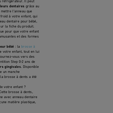
 réfrigérateur. Il peut
leurs dentaires
grâce au
s mettre l’anneau que
roid à votre enfant, qui
neau dentaire pour bébé,
r la fiche du produit.
ue pour que votre enfant
 amusantes et des formes
pour bébé
: la
brosse à
 votre enfant, tout en lui
, tournez-vous vers des
tition Step 0-2 ans de
rs gingivales
. Disponible
e un manche
 la brosse à dents a été
de votre enfant ?
 Cette brosse à dents,
he avec anneau dentaire
cune matière plastique,