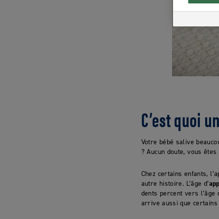
C’est quoi u
Votre bébé salive beaucou
? Aucun doute, vous êtes
Chez certains enfants, l’
autre histoire. L’âge d’
app
dents percent vers l’âge d
arrive aussi que certains