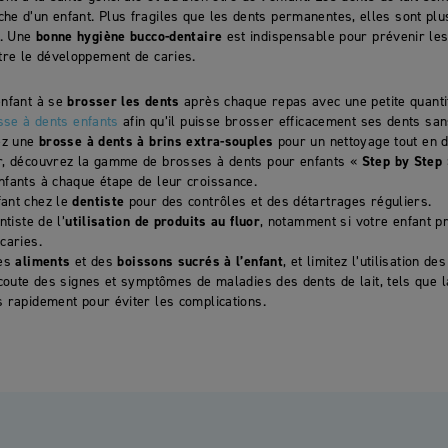
he d’un enfant. Plus fragiles que les dents permanentes, elles sont plu
n. Une
bonne hygiène bucco-dentaire
est indispensable pour prévenir les
ntre le développement de caries.
enfant à se
brosser les dents
après chaque repas avec une petite quantité
sse à dents enfants
afin qu’il puisse brosser efficacement ses dents san
ez une
brosse à dents à brins extra-souples
pour un nettoyage tout en 
r, découvrez la gamme de brosses à dents pour enfants «
Step by Step
fants à chaque étape de leur croissance.
ant chez le
dentiste
pour des contrôles et des détartrages réguliers.
tiste de l’
utilisation de produits au fluor
, notamment si votre enfant p
caries.
des
aliments
et des
boissons sucrés à l’enfant
, et limitez l’utilisation 
coute des signes et symptômes de maladies des dents de lait, tels que la
 rapidement pour éviter les complications.