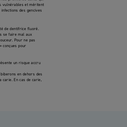
s vulnérables et méritent
 infections des gencives
 de dentifrice fluoré.
s se faire mal aux
douceur. Pour ne pas
» conçues pour
résente un risque accru
des biberons en dehors des
 carie. En cas de carie,