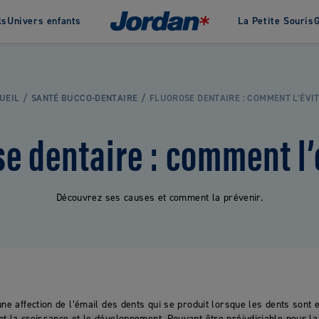
ls
Univers enfants
La Petite Souris
G
 de Jordan
Histoire
Récompenses
Nous 
Dentifrices
Green Clean
UEIL
SANTÉ BUCCO-DENTAIRE
FLUOROSE DENTAIRE : COMMENT L’ÉVIT
Dentifrices Adultes
Brosses à dents écologique
Dentifrices Bébés
Dentifrices naturels &
e dentaire : comment l’
écologiques
Dentifrices Enfants
Découvrez ses causes et comment la prévenir.
VOIR TOUS LES PRODUITS
une affection de l’émail des dents qui se produit lorsque les dents sont
t la croissance et le développement. Pouvant être préjudiciable pour la