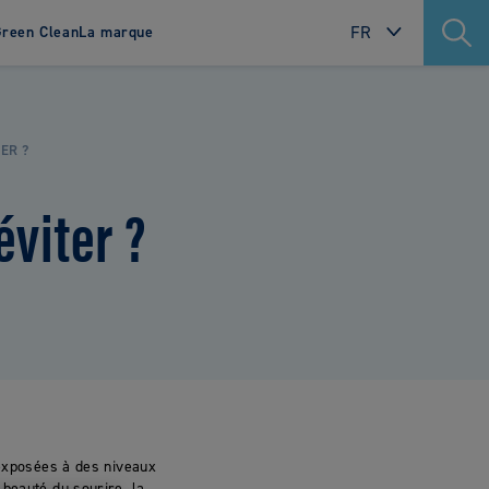
FR
reen Clean
La marque
INTERNATIONAL
contacter
Où nous trouver ?
SWEDEN
ER ?
NORWAY
éviter ?
DENMARK
FINLAND
POLAND
NETHERLANDS
FRANCE
PORTUGAL
ITALY
 exposées à des niveaux
 beauté du sourire, la