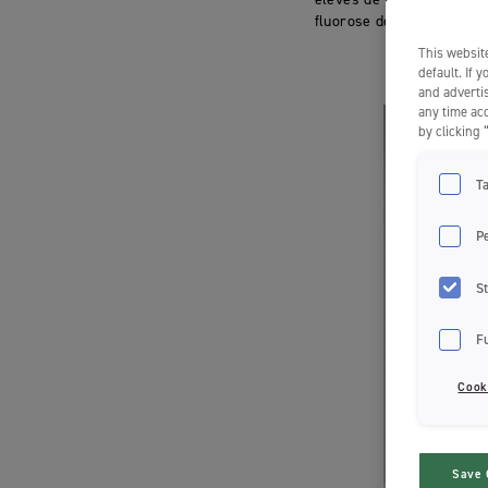
fluorose des dents de lai
This website
default. If 
and advertis
any time acc
by clicking 
T
P
St
F
Cook
Save 