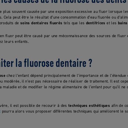
le plus souvent causée par une exposition excessive au fluor lorsque le
s. Cela peut être le résultat d’une consommation d’eau fluorée ou d’alim
produits de
soins dentaires fluorés
tels que les
dentifrices
et les
bains
 en fluor peut être causé par une méconnaissance des sources de fluor 
ez leurs enfants.
ter la fluorose dentaire ?
ose
chez l’enfant dépend principalement de l’importance et de l’étendue d
ou modérée, il n’est pas nécessaire de réaliser de traitement. Il est 
 la maladie et de modifier le régime alimentaire de l’enfant pour qu’il 
évère, il est possible de recourir à des
techniques esthétiques
afin de co
t
pourra alors vous proposer différentes techniques qui améliorent le so