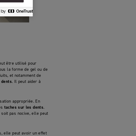
ut être utilisé pour
sous la forme de gel ou de
oduits, et notamment de
s dents
. Il peut aider à
isation appropriée. En
des
taches sur les dents
.
soit pas nocive, elle peut
 elle peut avoir un effet