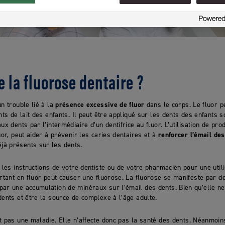
e la fluorose dentaire ?
un trouble lié à la
présence excessive de fluor
dans le corps. Le fluor pe
nts de lait des enfants. Il peut être appliqué sur les dents des enfants 
ux dents par l’intermédiaire d’un dentifrice au fluor. L’utilisation de pr
uor, peut aider à prévenir les caries dentaires et à
renforcer l’émail de
à présents sur les dents.
e les instructions de votre dentiste ou de votre pharmacien pour une util
ortant en fluor peut causer une fluorose. La fluorose se manifeste par 
ar une accumulation de minéraux sur l’émail des dents. Bien qu’elle ne 
dents et être la source de complexe à l’âge adulte.
t pas une maladie. Elle n’affecte donc pas la santé des dents. Néanmoins,