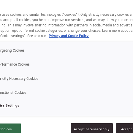
t peut être évitée. Découvrez ses causes et comment la prévenir.
 uses cookies and similar technologies (“cookies”). Only strictly necessary cookies ar
you accept all cookies, you help us improve our services, and we may show you more r
ing. This may involve sharing information with partners in social media and advertis
ept or reject different cookie categories, or change your choices. Learn more about 
“Cookie settings”. See also our
Privacy and Cookie Policy.
argeting Cookies
erformance Cookies
rictly Necessary Cookies
unctional Cookies
ies Settings
Choices
Accept necessary only
Accept 