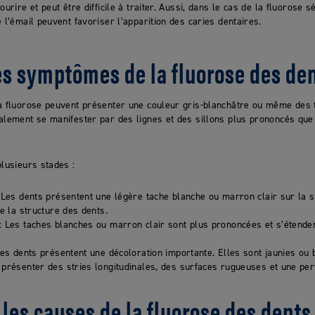
urire et peut être difficile à traiter. Aussi, dans le cas de la fluorose sé
 l’émail peuvent favoriser l’apparition des caries dentaires.
es symptômes de la fluorose des dent
la fluorose peuvent présenter une couleur gris-blanchâtre ou même des
alement se manifester par des lignes et des sillons plus prononcés que 
plusieurs stades :
 Les dents présentent une légère tache blanche ou marron clair sur la 
e la structure des dents.
: Les taches blanches ou marron clair sont plus prononcées et s’étende
les dents présentent une décoloration importante. Elles sont jaunies ou 
présenter des stries longitudinales, des surfaces rugueuses et une pert
les causes de la fluorose des dents 