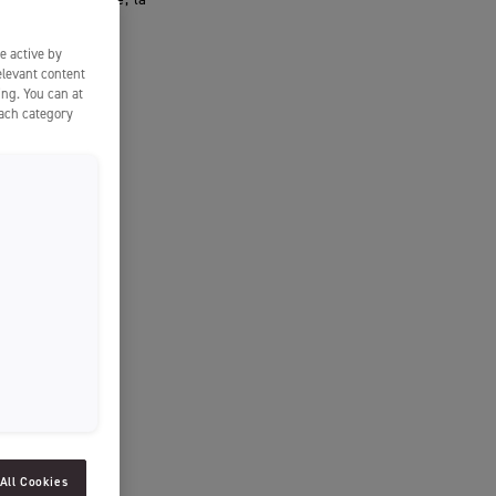
SLOVENIAN
e active by
SPAIN
elevant content
ing. You can at
ESTONIA
each category
IRELAND
HUNGARY
LATVIA
LITHUANIA
ICELANDIC
All Cookies