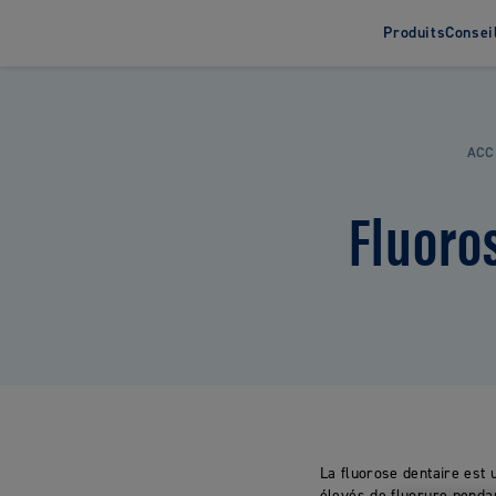
Produits
Consei
A propos
Brosses à dents
ACC
Brosses à dents Adultes
Brosses à dents Bébés
Fluoros
Brosses à dents Enfants
La fluorose dentaire est 
élevés de fluorure pendan