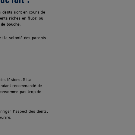
s dents sont en cours de
ents riches en fluor, ou
 de bouche
.
et la volonté des parents
es lésions. Si la
cependant recommandé de
ne consomme pas trop de
rriger l’aspect des dents.
urire.